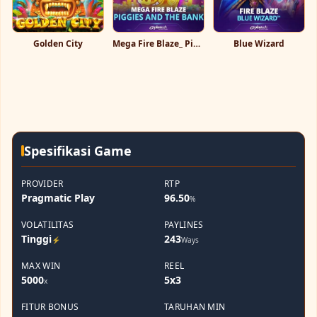
Golden City
Mega Fire Blaze_ Piggies And The Bank™
Blue Wizard
Spesifikasi Game
PROVIDER
RTP
Pragmatic Play
96.50
%
VOLATILITAS
PAYLINES
Tinggi
243
⚡
Ways
MAX WIN
REEL
5000
5x3
x
FITUR BONUS
TARUHAN MIN