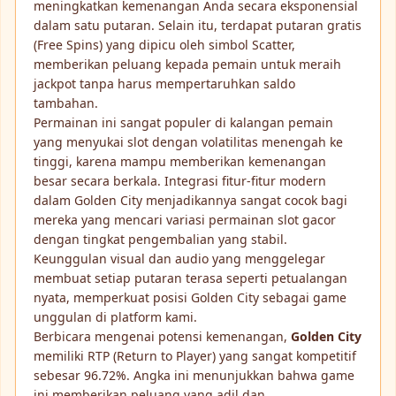
meningkatkan kemenangan Anda secara eksponensial
dalam satu putaran. Selain itu, terdapat putaran gratis
(Free Spins) yang dipicu oleh simbol Scatter,
memberikan peluang kepada pemain untuk meraih
jackpot tanpa harus mempertaruhkan saldo
tambahan.
Permainan ini sangat populer di kalangan pemain
yang menyukai slot dengan volatilitas menengah ke
tinggi, karena mampu memberikan kemenangan
besar secara berkala. Integrasi fitur-fitur modern
dalam Golden City menjadikannya sangat cocok bagi
mereka yang mencari variasi permainan slot gacor
dengan tingkat pengembalian yang stabil.
Keunggulan visual dan audio yang menggelegar
membuat setiap putaran terasa seperti petualangan
nyata, memperkuat posisi Golden City sebagai game
unggulan di platform kami.
Berbicara mengenai potensi kemenangan,
Golden City
memiliki RTP (Return to Player) yang sangat kompetitif
sebesar 96.72%. Angka ini menunjukkan bahwa game
ini memberikan peluang yang adil dan