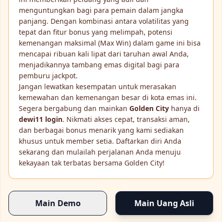
menguntungkan bagi para pemain dalam jangka
panjang. Dengan kombinasi antara volatilitas yang
tepat dan fitur bonus yang melimpah, potensi
kemenangan maksimal (Max Win) dalam game ini bisa
mencapai ribuan kali lipat dari taruhan awal Anda,
menjadikannya tambang emas digital bagi para
pemburu jackpot.
Jangan lewatkan kesempatan untuk merasakan
kemewahan dan kemenangan besar di kota emas ini.
Segera bergabung dan mainkan
Golden City
hanya di
dewi11 login
. Nikmati akses cepat, transaksi aman,
dan berbagai bonus menarik yang kami sediakan
khusus untuk member setia. Daftarkan diri Anda
sekarang dan mulailah perjalanan Anda menuju
kekayaan tak terbatas bersama Golden City!
Main Demo
Main Uang Asli