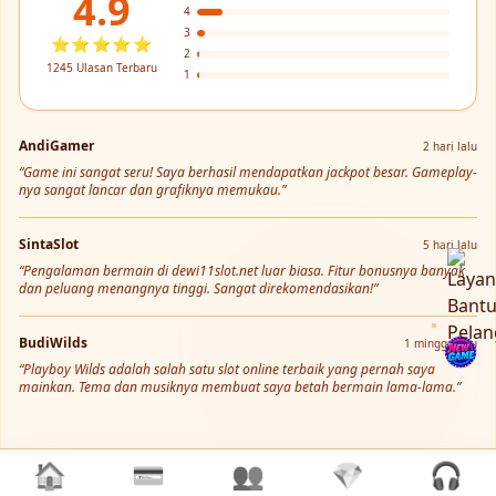
4.9
4
3
⭐⭐⭐⭐⭐
2
1245 Ulasan Terbaru
1
AndiGamer
2 hari lalu
“Game ini sangat seru! Saya berhasil mendapatkan jackpot besar. Gameplay-
nya sangat lancar dan grafiknya memukau.”
SintaSlot
5 hari lalu
“Pengalaman bermain di dewi11slot.net luar biasa. Fitur bonusnya banyak
dan peluang menangnya tinggi. Sangat direkomendasikan!”
BudiWilds
1 minggu lalu
“Playboy Wilds adalah salah satu slot online terbaik yang pernah saya
mainkan. Tema dan musiknya membuat saya betah bermain lama-lama.”
🏠
💳
👥
💎
🎧