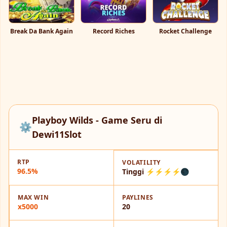
Break Da Bank Again
Record Riches
Rocket Challenge
Playboy Wilds - Game Seru di
⚙️
Dewi11Slot
RTP
VOLATILITY
96.5%
Tinggi ⚡⚡⚡⚡🌑
MAX WIN
PAYLINES
x5000
20