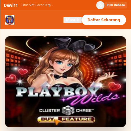
Dewi11
Situs Slot Gacor Terpercaya
Pilih Bahasa
Masuk
Daftar Sekarang