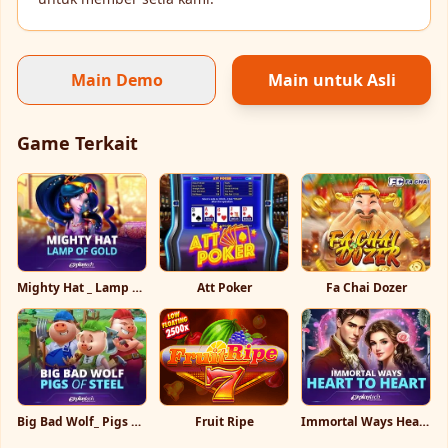
Main Demo
Main untuk Asli
Game Terkait
Mighty Hat _ Lamp Of Gold™
Att Poker
Fa Chai Dozer
Big Bad Wolf_ Pigs Of Steel
Immortal Ways Heart To Heart
Fruit Ripe