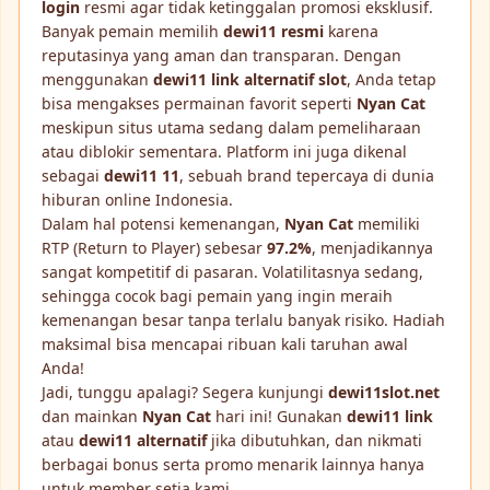
login
resmi agar tidak ketinggalan promosi eksklusif.
Banyak pemain memilih
dewi11 resmi
karena
reputasinya yang aman dan transparan. Dengan
menggunakan
dewi11 link alternatif slot
, Anda tetap
bisa mengakses permainan favorit seperti
Nyan Cat
meskipun situs utama sedang dalam pemeliharaan
atau diblokir sementara. Platform ini juga dikenal
sebagai
dewi11 11
, sebuah brand tepercaya di dunia
hiburan online Indonesia.
Dalam hal potensi kemenangan,
Nyan Cat
memiliki
RTP (Return to Player) sebesar
97.2%
, menjadikannya
sangat kompetitif di pasaran. Volatilitasnya sedang,
sehingga cocok bagi pemain yang ingin meraih
kemenangan besar tanpa terlalu banyak risiko. Hadiah
maksimal bisa mencapai ribuan kali taruhan awal
Anda!
Jadi, tunggu apalagi? Segera kunjungi
dewi11slot.net
dan mainkan
Nyan Cat
hari ini! Gunakan
dewi11 link
atau
dewi11 alternatif
jika dibutuhkan, dan nikmati
berbagai bonus serta promo menarik lainnya hanya
untuk member setia kami.