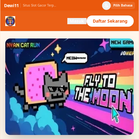
Dewi11
Situs Slot Gacor Terpercaya
Pilih Bahasa
Masuk
Daftar Sekarang