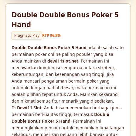
▶
Double Double Bonus Poker 5
Hand
Pragmatic Play
RTP 96.5%
Double Double Bonus Poker 5 Hand
adalah salah satu
permainan poker online paling populer yang bisa
Anda mainkan di
dewi11slot.net
. Permainan ini
menawarkan kombinasi sempurna antara strategi,
keberuntungan, dan kesenangan yang tinggi. Jika
Anda mencari pengalaman bermain poker yang
autentik dengan hadiah besar, maka permainan ini
adalah pilihan tepat untuk Anda. Mainkan sekarang
dan nikmati semua fitur menarik yang disediakan.
Di
Dewi11 Slot
, Anda bisa menemukan berbagai jenis
permainan berkualitas tinggi, termasuk
Double
Double Bonus Poker 5 Hand
. Permainan ini
memungkinkan pemain untuk memainkan lima tangan
sekaligus, memberikan peluang lebih banyak untuk