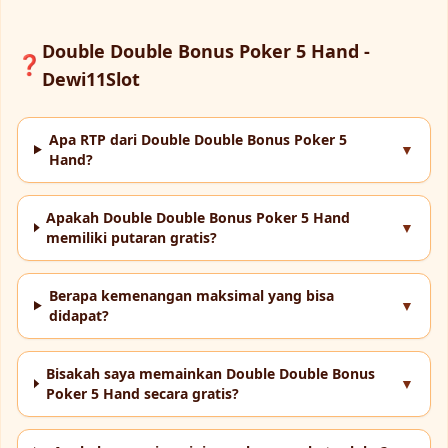
Double Double Bonus Poker 5 Hand -
❓
Dewi11Slot
Apa RTP dari Double Double Bonus Poker 5
▼
Hand?
Apakah Double Double Bonus Poker 5 Hand
▼
memiliki putaran gratis?
Berapa kemenangan maksimal yang bisa
▼
didapat?
Bisakah saya memainkan Double Double Bonus
▼
Poker 5 Hand secara gratis?