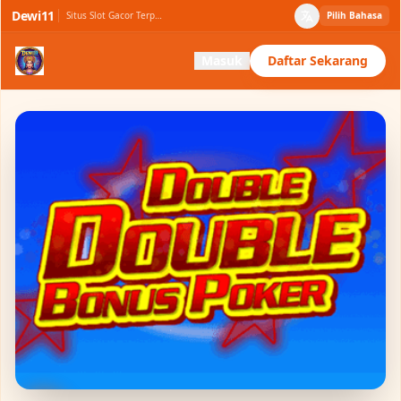
Dewi11
Situs Slot Gacor Terpercaya
Pilih Bahasa
Masuk
Daftar Sekarang