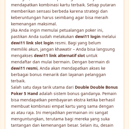
mendapatkan kombinasi kartu terbaik. Setiap putaran
memberikan sensasi berbeda karena strategi dan
keberuntungan harus seimbang agar bisa meraih
kemenangan maksimal.
Jika Anda ingin memulai petualangan poker ini,
pastikan Anda sudah melakukan
dewi11 login
melalui
dewi11 link slot login
resmi. Bagi yang belum
memiliki akun, jangan khawatir – Anda bisa langsung
mengakses
dewi11 link alternatif slot
untuk
mendaftar dan mulai bermain. Dengan bermain di
dewi11 resmi
, Anda akan mendapatkan akses ke
berbagai bonus menarik dan layanan pelanggan
terbaik.
Salah satu daya tarik utama dari
Double Double Bonus
Poker 5 Hand
adalah sistem bonus gandanya. Pemain
bisa mendapatkan pembayaran ekstra ketika berhasil
membuat kombinasi empat kartu yang sama dengan
as atau raja. Ini menjadikan permainan ini sangat
menguntungkan, terutama bagi mereka yang suka
tantangan dan kemenangan besar. Selain itu, desain